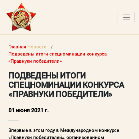
ДОКУМЕНТЫ
Главная
Новости
О ПРОЕКТЕ
Подведены итоги спецноминации конкурса
«Правнуки победители»
НОВОСТИ
ПОДВЕДЕНЫ ИТОГИ
РАБОТЫ ПОБЕДИТЕЛЕЙ
СПЕЦНОМИНАЦИИ КОНКУРСА
ВОПРОСЫ
«ПРАВНУКИ ПОБЕДИТЕЛИ»
ВХОД В ЛК
01 июня 2021 г.
ВХОД В ЛИЧНЫЙ КАБИНЕТ
Впервые в этом году в Международном конкурсе
Логин (электронная почта)
«Правнуки победителей», организованном