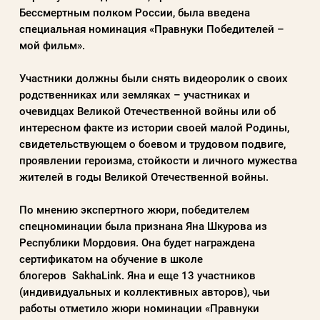
Бессмертным полком России, была введена
специальная номинация «Правнуки Победителей –
мой фильм».
Пароль
Участники должны были снять видеоролик о своих
Заполняя данную форму вы соглашаетесь с
родственниках или земляках – участниках и
политикой конфиденциальности
очевидцах Великой Отечественной войны или об
интересном факте из истории своей малой Родины,
сайта
свидетельствующем о боевом и трудовом подвиге,
проявлении героизма, стойкости и личного мужества
жителей в годы Великой Отечественной войны.
ВОЙТИ
По мнению экспертного жюри, победителем
спецноминации была признана Яна Шкурова из
Регистрация
Забыли пароль?
Республики Мордовия. Она будет награждена
сертификатом на обучение в школе
блогеров
SakhaLink
. Яна и еще 13 участников
(индивидуальных и коллективных авторов), чьи
работы отметило жюри номинации «Правнуки