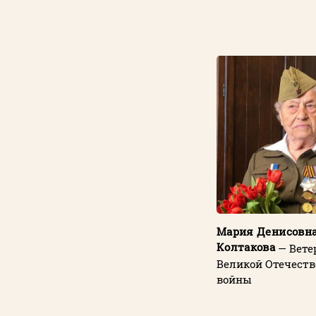
Мария Денисовн
Колтакова
— Вете
Великой Отечест
войны