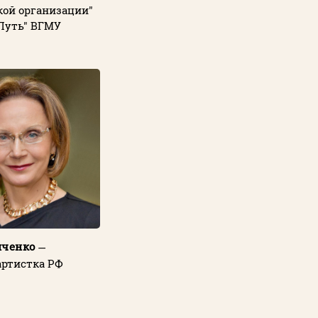
кой организации"
Путь" ВГМУ
пченко
—
артистка РФ