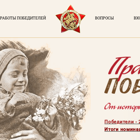
РАБОТЫ ПОБЕДИТЕЛЕЙ
ВОПРОСЫ
ВХ
ВХОД В ЛИЧН
ДОКУМЕНТЫ
Логин (элек
О ПРОЕКТЕ
НОВОСТИ
Пароль
РАБОТЫ ПОБЕДИТЕЛЕЙ
Заполняя данную форм
политикой конфиде
ВОПРОСЫ
ВХОД В ЛК
ВОЙ
Победители - 
Итоги номина
Регистрация