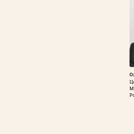
О
Ц
М
Р