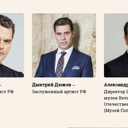
Дмитрий Дюжев
Александ
—
—
ист РФ
Заслуженный артист РФ
Директор 
музея Вел
Отечестве
(Музей По