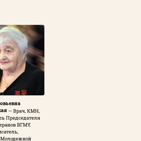
овьевна
кая
— Врач, КМН,
ль Председателя
еранов ВГМУ,
исатель,
 Молодежной