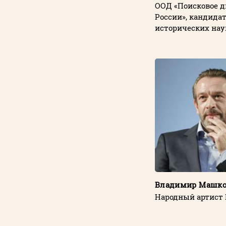
ООД «Поисковое 
России», кандида
исторических нау
Владимир Машк
Народный артист