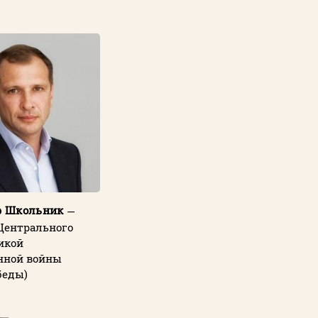
р Школьник
—
Центрального
икой
нной войны
беды)