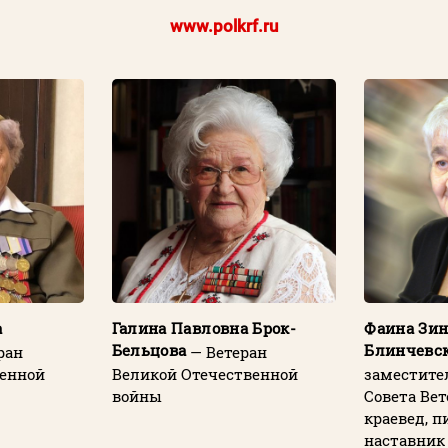
www.polkrf.ru
а
Галина Павловна Брок-
Фаина Зин
Бельцова
Блинчевс
ран
— Ветеран
венной
Великой Отечественной
заместите
войны
Совета Вет
краевед, п
наставник