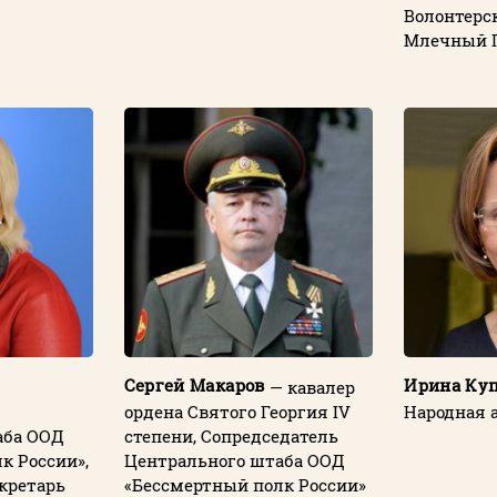
Волонтерс
Млечный 
Сергей Макаров
Ирина Ку
— кавалер
ордена Святого Георгия IV
Народная 
аба ООД
степени, Сопредседатель
к России»,
Центрального штаба ООД
кретарь
«Бессмертный полк России»