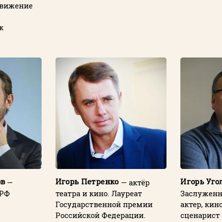
движение
т
к
ов
Игорь Петренко
Игорь Уго
—
— актёр
 РФ
театра и кино. Лауреат
Заслуженн
Государственной премии
актер, кин
Российской Федерации.
сценарист