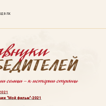
ОД В ЛК
ЫЙ КАБИНЕТ
тронная почта)
у вы соглашаетесь с
нциальности
сайта
ТИ
2021
ции "Мой фильм"-2021
Забыли пароль?