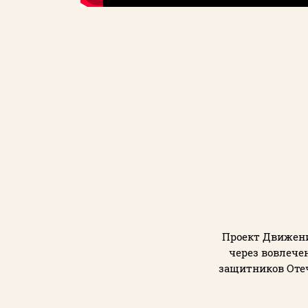
Проект Движени
через вовлече
защитников Отеч