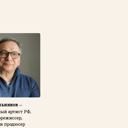
льников
—
ый артист РФ,
орежиссер,
 и продюсер