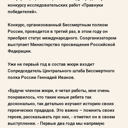
конкурсу исследовательских работ «Правнуки
победителей».
Пароль
Конкурс, организованный Бессмертным полком
России, проводится в третий раз, в этом году он
Заполняя данную форму вы соглашаетесь с
приобрел статус международного. Соорганизатором
политикой конфиденциальности
выступает Министерство просвещения Российской
Федерации.
сайта
Уже не первый год в состав жюри входит
Сопредседатель Центрального штаба Бессмертного
ВОЙТИ
полка России Геннадий Иванов.
«Будучи членом жюри, я читал работы, мне очень
Регистрация
Забыли пароль?
понравилось, что такие юные ребята так
досконально, так детально изучают историю своих
героических прадедов. Это важно – помнить своих
героев, рассказывать про них, - отметил он в своем
выступлении. - Первые два года мы напрямую