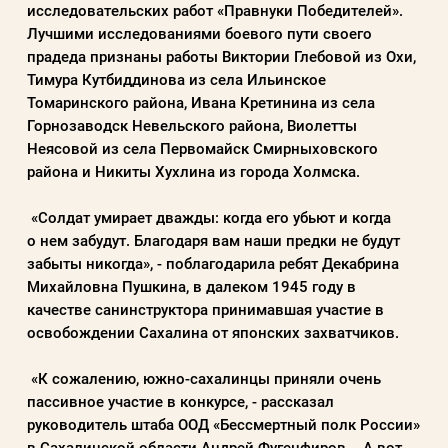
исследовательских работ «Правнуки Победителей».
Лучшими исследованиями боевого пути своего
прадеда признаны работы Виктории Глебовой из Охи,
Пароль
Тимура Кутбиддинова из села Ильинское
Томаринского района, Ивана Кретинина из села
Горнозаводск Невельского района, Виолетты
Заполняя данную форму вы соглашаетесь с
Неясовой из села Первомайск Смирныховского
политикой конфиденциальности
района и Никиты Хухлина из города Холмска.
сайта
«Солдат умирает дважды: когда его убьют и когда
о нем забудут. Благодаря вам наши предки не будут
ВОЙТИ
забыты никогда», - поблагодарила ребят Декабрина
Михайловна Пушкина, в далеком 1945 году в
качестве санинструктора принимавшая участие в
Регистрация
Забыли пароль?
освобождении Сахалина от японских захватчиков.
«К сожалению, южно-сахалинцы приняли очень
пассивное участие в конкурсе, - рассказал
руководитель штаба ООД «Бессмертный полк России»
в Сахалинской области Андрей Фугенфиров. - А вот