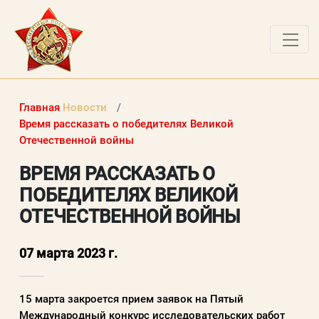
ДОКУМЕНТЫ
Главная
Новости
О ПРОЕКТЕ
Время рассказать о победителях Великой
Отечественной войны
НОВОСТИ
ВРЕМЯ РАССКАЗАТЬ О
РАБОТЫ ПОБЕДИТЕЛЕЙ
ПОБЕДИТЕЛЯХ ВЕЛИКОЙ
ВОПРОСЫ
ОТЕЧЕСТВЕННОЙ ВОЙНЫ
ВХОД В ЛК
07 марта 2023 г.
ВХОД В ЛИЧНЫЙ КАБИНЕТ
15 марта закроется прием заявок на Пятый
Логин (электронная почта)
Международный конкурс исследовательских работ