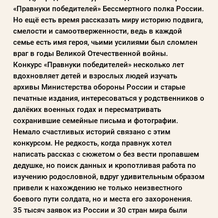
«Правнуки победителей» Бессмертного полка России.
Но ещё есть время рассказать миру историю подвига,
смелости и самоотверженности, ведь в каждой
Пароль
семье есть имя героя, чьими усилиями был сломлен
враг в годы Великой Отечественной войны.
Заполняя данную форму вы соглашаетесь с
Конкурс «Правнуки победителей» несколько лет
политикой конфиденциальности
вдохновляет детей и взрослых людей изучать
архивы Министерства обороны России и старые
сайта
печатные издания, интересоваться у родственников о
далёких военных годах и пересматривать
сохранившие семейные письма и фотографии.
ВОЙТИ
Немало счастливых историй связано с этим
конкурсом. Не редкость, когда правнук хотел
написать рассказ с сюжетом о без вести пропавшем
Регистрация
Забыли пароль?
дедушке, но поиск данных и кропотливая работа по
изучению родословной, вдруг удивительным образом
привели к нахождению не только неизвестного
боевого пути солдата, но и места его захоронения.
35 тысяч заявок из России и 30 стран мира были