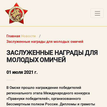
ДОКУМЕНТЫ
Главная
Новости
О ПРОЕКТЕ
Заслуженные награды для молодых омичей
НОВОСТИ
ЗАСЛУЖЕННЫЕ НАГРАДЫ ДЛЯ
МОЛОДЫХ ОМИЧЕЙ
РАБОТЫ ПОБЕДИТЕЛЕЙ
ВОПРОСЫ
01 июля 2021 г.
ВХОД В ЛК
В Омске прошло награждение победителей
ВХОД В ЛИЧНЫЙ КАБИНЕТ
регионального этапа Международного конкурса
«Правнуки победителей», организованного
Бессмертным полком России. Дипломы и грамоты
Логин (электронная почта)