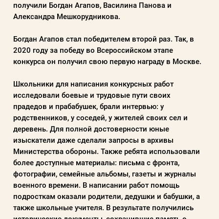
получили Богдан Агапов, Василина Панова и
Александра Мешкорудникова.
Пароль
Богдан Агапов стал победителем второй раз. Так, в
2020 году за победу во Всероссийском этапе
конкурса он получил свою первую награду в Москве.
Заполняя данную форму вы соглашаетесь с
политикой конфиденциальности
Школьники для написания конкурсных работ
сайта
исследовали боевые и трудовые пути своих
прадедов и прабабушек, брали интервью: у
родственников, у соседей, у жителей своих сел и
ВОЙТИ
деревень. Для полной достоверности юные
изыскатели даже сделали запросы в архивы
Министерства обороны. Также ребята использовали
Регистрация
Забыли пароль?
более доступные материалы: письма с фронта,
фотографии, семейные альбомы, газеты и журналы
военного времени. В написании работ помощь
подросткам оказали родители, дедушки и бабушки, а
также школьные учителя. В результате получились
исторические документы, сохранившие память о