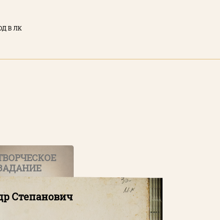
ОД В ЛК
ЫЙ КАБИНЕТ
тронная почта)
у вы соглашаетесь с
нциальности
сайта
ТВОРЧЕСКОЕ
ЗАДАНИЕ
ТИ
др Степанович
Забыли пароль?