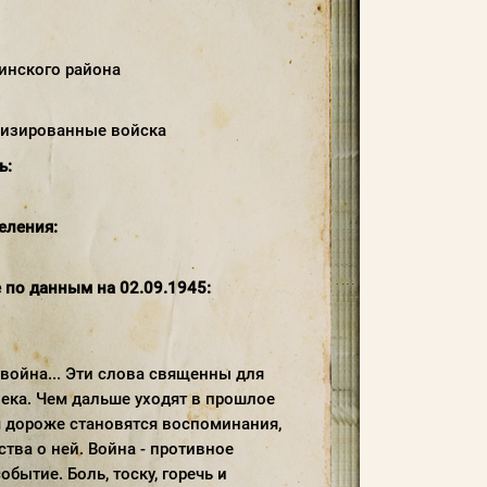
зинского района
низированные войска
ь:
еления:
 по данным на 02.09.1945:
ле 1942 года. Выпуск был досрочным в звании сержантов. Следующий выпуск был в декабре 1942 года в звании младших лейтенантов, но около половины этого набора были ещё летом досрочно сержантами отправлены под Сталинград. Всего в период с сентября 1941 года по январь 1945 года было произведено 19 выпусков офицеров (3932 человек). Ознакомившись с историей Рижского пехотного училища, я делаю вывод, что прадед окончил его во втором выпуске, так как звания сержантов начали присваиваться только с этого выпуска. При обращении в Военный Комиссариат г. Мелеуз я узнал, что по окончании училища прадедушка попадает в 68-й стрелковый полк командиром отделения ПТР (противотанковых ружей). 68-я гвардейская стрелковая Проскуровская Краснознамённая дивизия - соединение РККА, принимавшее участие в Великой Отечественной войне в составе 1-й гвардейской армии. Первое боевое крещение прадед принял под Воронежем. Зимой 1942-1943 гг. на территории Воронежской области советским командованием были блестяще проведены операции: Острогожско-Россошанская(12.01–27.01.1943 г.), Воронежско-Касторненская (24.01–2.02.1943 г.). За полтора месяца Воронежская область была полностью очищена от немецко-фашистских захватчиков. Причем эти операции обошлись советским войскам меньшими потерями по сравнению с другими операциями той войны. Особенно интересно и волнующе было читать именно про те дни сражений его части. Я как будто услышал, как он разговаривает со мной, его живую речь, сопоставил факты из того, что я уже узнал из других источников. Вот, что мне рассказала бабушка, с его слов: «Однажды попали под миномётный обстрел, ранило меня в ногу. Помогли мне два солдата добраться до полевого госпиталя. Что я там увидел - никогда не забуду. Грязи-то и в окопах предостаточно было, а тут ещё и стоны, крики беспрерывные, кровь, ноги-руки, отрезанные в белых вёдрах... Сделали мне операцию, да и отправили в военный госпиталь. Зажила болячка - опять на фронт. В пути познакомился с Иваном Краснореченко из Кантемировской дивизии. Приглянулся я ему что ли, не знаю, а только говорит он мне, мол, сортировать, когда будут, по прибытии на станцию, просись артиллерийским мастером. Я говорю: «Да что ты, я ведь в глаза пушку не видал, как стрелять буду?!» Он отвечает: «Ничего, научишься, не ты первый, не ты последний». И научился. На учениях мишень на кусочки разорвало. Испугался! А снаряд, оказывается, осколочный вставили, я и не знал. Как привёл меня Иван в Кантемировскую, так и остался там. Люди хорошие, по нраву пришлись. Вывезли нас на фронт. Приставили меня к орудию подносчиком снарядов. Две недели прошло - убили наводчика. Занял его место. Следом и командира расчёта не стало. Что поделаешь - назначили меня орудием командовать. Так и дослужил в этой должности до конца войны». В 1943г., прадед в составе расчета семидесяти шести миллиметровой пушки воевал уже на I-ом Украинском фронте. Артиллерийский расчет 76-мм дивизионной пушки включал 7 чел. - командир и шесть орудийных номеров, каждый из которых отвечал за конкретные действия у орудия в бою, при его развертывании к бою и свертывании после боя, на марше и при техническом обслуживании. Вместе с тем, каждый из них мог заменить выбывшего из строя товарища. Командир орудия - старший сержант, руководил боем орудия и расчетом, следил за полем боя, давал и передавал команды орудийному расчету, указывал на цель, вычислял поправки, прицел, угол наведения, определял тип, вид боеприпаса, осуществлял общее руководство действиями расчета. Первый номер - наводчик орудия - младший сержант; используя поворотный и подъемный механизмы орудия, наводил орудие. Второй орудийный номер - замковый; его основная обязанность - закрывать орудийный затвор (замок) после разряжения и открывать его после выстрела. Третий орудийный номер - заряжающий; его основная задача состояла в том, чтобы зарядить орудие соответствующим типом боеприпаса. Четвертый орудийный номер - установщик; его основная обязанность - подавать снаряды заряжающему. Пятый и шестой орудийные номера - ящичный (снарядный); их основная задача готовить указанные командиром снаряды. По указанию наводчика разворачивали орудие в сторону цели с помощью станин. При выстреле они удерживали станины собственным весом, тем самым сохраняя орудие в устойчивом положении. Из наградных листов к ордену и медалям я узнал, что прадед был замковым, наводчиком и командиром орудия, и теперь я имею представление, что входило в его боевые обязанности. В нашем семейном архиве сохранилась публикация газеты «Путь Октября» от 29.04.1995 года, где записаны воспоминания самого прадедушки. Из них я узнал, что в октябре 1943 года он участвовал в форсировании Днепра, на Букринском плацдарме. Они шли на помощь тем, кто ещё раньше захватил плацдарм. На берегу на них танки идут, но был приказ: «Задержать немцев, во что бы то ни стало». Расставили свои пушки и открыли огонь. Два взвода живой силы были уничтожены, самоходка подбита. В том бою прадед был ранен во вторую здоровую ногу и отправлен в госпиталь. Чтобы не отстать от своих, прадед, не до конца вылечившийся, упросил приехавших кантемировцев взять его с собой. Так он догнал свою батарею, получил благодарность от подполковника Леонова и продолжил свой боевой путь уже с новым расчётом. На сайте Министерства обороны «Память народа 1941-1945» я ознакомился с наградными листами к ордену и медалям прадеда, приказами о награждении, увидел его боевой путь на карте. Приказом № 11/н от 25.05.1944 г. частям 3 гв. мотострелковой Ямпольской Краснознамённой бригады Звягин А.С. был награждён медалью «За боевые заслуги». На наградном листе к этой медали так описывается подвиг прадедушки: «Тов. Звягин А.С. работает замковым 1-й бат. Артдивизиона 3-й мотострелковой Ямпольской краснознамённой бригады 4-го гв. танкового Кантемировского краснознамённого корпуса. К сво