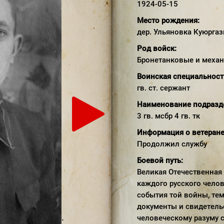
1924-05-15
Место рождения:
дер. Ульяновка Куюрга
Род войск:
Бронетанковые и меха
Воинская специальност
гв. ст. сержант
Наименование подразд
3 гв. мсбр 4 гв. тк
Информация о ветеране
Продолжил службу
Боевой путь:
Великая Отечественная война... Эти слова священны для каждого русского человека. Чем дальше уходят в прошлое события той войны, тем дороже становятся воспоминания, документы и свидетельства о ней. Война - противное человеческому разуму событие. Боль, тоску, горечь и одиночество принесла она людям... Ничто в этом мире не проходит бесследно... Даже через много лет война рисует в памяти людей страшные картины: голод, разруху, смерть, потери. Была смерть не просто абстрактного человека, а брата, мужа, отца, сына. Жестокость и насилие противопоставлено огромной любви к своей стране. Наш народ боролся за свободу. И огромное желание победить, не щадя своих жизней, здоровья, спасло нашу Родину. У всех была одна цель - победить фашистов. Общая беда - разрушительная война. Мы не должны забывать о том времени, чтобы не повторить ошибки истории. Должны сохранять мир и не отступать от намеченной цели. Вечная память, погибшим и оставшимся в живых героям, но не дожившим до наших дней! Проблема фальсификации истории, борьба с этим явлением и защита подлинных героев является нашим святым долгом. Важно знать правду, знакомиться с историями своих предков. Особенно сейчас, когда западный мир всё чаще занимается подменой понятий и фактов о Великой Отечественной войне. Моя работа посвящена прадеду, гвардии старшему сержанту, ветерану, простому герою Великой Отечественной войны - Звягину Александру Степановичу. Описание боевого пути прадеда я начал с изучения семейного архива - его автобиографий, написанных в 1973 и в 1998 гг. Мне было интересно читать то, что написал сам прадед. Это послужило началом исследования боевого пути Звягина А.С. и аналитической работы с сайтами Министерства Обороны. Звягин Александр Степанович родился 15 мая 1924 года в деревне Ульяновка Куюргазинского района Башкирской АССР. Окончил 7 классов в 1939 г. в д. Веровка Федоровского района. Когда грянула война, прадеду исполнилось 17 лет. В августе 1942г. призван в ряды Советской Армии и зачислен в Рижское пехотное училище. Окончив его в 1943 году, в звании старшего сержанта был отправлен на фронт. Первое боевое крещение принял под Воронежем, тут же был ранен. После выписки вернулся обратно на фронт и в 1943 году был переведён в гвардейскую часть. Затем попал в 4-й танковый корпус в 3-ю стрелковую бригаду. С боями прошёл территории Украинской ССР, Польши, Германии и, дойдя до столицы Чехословакии - Праги, демобилизовался. В 1945г. 7-го ноября он участвовал в московском параде на Красной площади. За всю войну трижды был ранен. Бабушка рассказывала, что у него в ногах до конца жизни оставались осколки, и поэтому последние годы он, прихрамывая, всегда ходил с палочкой. Прадед имел правительственные награды: Ордена Красной звезды, Отечественной войны I и II степени, Медали «За отвагу», «За боевые заслуги», «За освобождение Праги», «За победу над Германией» и др. В послевоенной жизни до ухода на пенсию он работал связистом-электромехаником. Получил много поощрений, почётных грамот, медаль за доблестный труд, также был награждён значком Отличника связи Союза ССР. Более 25-ти лет избирался народным заседателем, был председателем товарищеского суда и членом городского Совета ветеранов, участником хора ветеранов войны и труда. Постоянно вёл работу по усилению военно-патриотического воспитания подрастающего поколения. Боевой путь гвардии старшего сержанта А.С.Звягина начался в 18 лет с Рижского пехотного училища. Меня заинтересовала история этого училища. Как Рижское училище могло оказаться в башкирском городе Стерлитамак? Оказалось, что сформированное в сентябре 1940 года Рижское военное пехотное училище не смогло начать подготовку военных кадров. Помешала Великая Отечественная война. С 22 по 29 июня курсанты и преподаватели училища приняли участие в боях с немецко-фашистскими захватчиками. Но кадры для будущих схваток с врагом стране были нужны. С 13 июля 1941 года местом для Рижского военного пехотного училища и стал Стерлитамак. Прибывших из Риги курсантов оказалось чуть меньше ста. Через месяц они были выпущены из училища лейтенантами, в основном попав в состав 201-й Латвийской и 361-ой стрелковых дивизий. Второй выпуск состоялся в февра