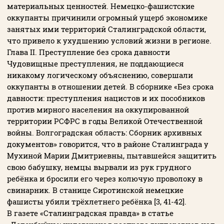
материальных ценностей. Немецко-фашистские
оккупанты причинили огромный ущерб экономике
занятых ими территорий Сталинградской области,
что привело к ухудшению условий жизни в регионе.
Глава II. Преступление без срока давности
Чудовищные преступления, не поддающиеся
никакому логическому объяснению, совершали
оккупанты в отношении детей. В сборнике «Без срока
давности: преступления нацистов и их пособников
против мирного населения на оккупированной
территории РСФРС в годы Великой Отечественной
войны. Волгоградская область: Сборник архивных
документов» говорится, что в районе Сталинграда у
Мухиной Марии Дмитриевны, пытавшейся защитить
свою бабушку, немцы вырвали из рук грудного
ребёнка и бросили его через колючую проволоку в
свинарник. В станице Сиротинской немецкие
фашисты убили трёхлетнего ребёнка [3, 41-42].
В газете «Сталинградская правда» в статье