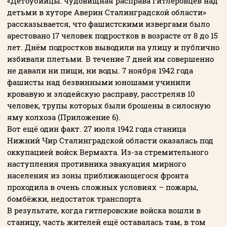
«Детоубийцы: чудовищная расправа гитлеровцев над
детьми в хуторе Аверин Сталинградской области»
рассказывается, что фашистскими извергами было
арестовано 17 человек подростков в возрасте от 8 до 15
лет. Днём подростков выводили на улицу и публично
избивали плетьми. В течение 7 дней им совершенно
не давали ни пищи, ни воды. 7 ноября 1942 года
фашисты над безвинными юношами учинили
кровавую и злодейскую расправу, расстреляв 10
человек, трупы которых были брошены в силосную
яму колхоза (Приложение 6).
Вот ещё один факт. 27 июля 1942 года станица
Нижний Чир Сталинградской области оказалась под
оккупацией войск Вермахта. Из-за стремительного
наступления противника эвакуация мирного
населения из зоны приближающегося фронта
проходила в очень сложных условиях – пожары,
бомбёжки, недостаток транспорта.
В результате, когда гитлеровские войска вошли в
станицу, часть жителей ещё оставалась там, в том