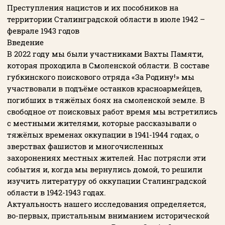
Преступления нацистов и их пособников на
территории Сталинградской области в июле 1942 –
феврале 1943 годов
Пароль
Введение
В 2022 году мы были участниками Вахты Памяти,
Заполняя данную форму вы соглашаетесь с
которая проходила в Смоленской области. В составе
губкинского поискового отряда «За Родину!» мы
политикой конфиденциальности
участвовали в подъёме останков красноармейцев,
сайта
погибших в тяжёлых боях на смоленской земле. В
свободное от поисковых работ время мы встретились
с местными жителями, которые рассказывали о
ВОЙТИ
тяжёлых временах оккупации в 1941-1944 годах, о
зверствах фашистов и многочисленных
захоронениях местных жителей. Нас потрясли эти
Регистрация
Забыли пароль?
события и, когда мы вернулись домой, то решили
изучить литературу об оккупации Сталинградской
области в 1942-1943 годах.
Актуальность нашего исследования определяется,
во-первых, пристальным вниманием исторической