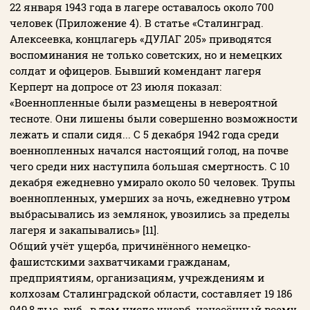
22 января 1943 года в лагере оставалось около 700
человек (Приложение 4). В статье «Сталинград.
Алексеевка, концлагерь «ДУЛАГ 205» приводятся
воспоминания не только советских, но и немецких
солдат и офицеров. Бывший комендант лагеря
Керперт на допросе от 23 июля показал:
«Военнопленные были размещены в невероятной
тесноте. Они лишены были совершенно возможности
лежать и спали сидя... С 5 декабря 1942 года среди
военнопленных начался настоящий голод, на почве
чего среди них наступила большая смертность. С 10
декабря ежедневно умирало около 50 человек. Трупы
военнопленных, умерших за ночь, ежедневно утром
выбрасывались из землянок, увозились за пределы
лагеря и закапывались» [11].
Общий учёт ущерба, причинённого немецко-
фашистскими захватчиками гражданам,
предприятиям, организациям, учреждениям и
колхозам Сталинградской области, составляет 19 186
949,8 тыс. руб., в том числе ущерб, нанесённый всему