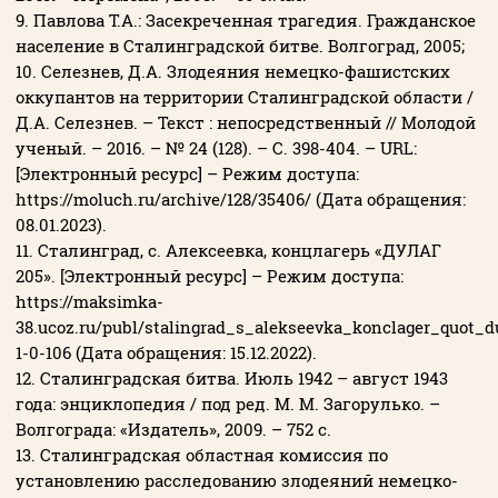
9. Павлова Т.А.: Засекреченная трагедия. Гражданское
население в Сталинградской битве. Волгоград, 2005;
10. Селезнев, Д.А. Злодеяния немецко-фашистских
оккупантов на территории Сталинградской области /
Д.А. Селезнев. – Текст : непосредственный // Молодой
ученый. – 2016. – № 24 (128). – С. 398-404. – URL:
[Электронный ресурс] – Режим доступа:
https://moluch.ru/archive/128/35406/ (Дата обращения:
08.01.2023).
11. Сталинград, с. Алексеевка, концлагерь «ДУЛАГ
205». [Электронный ресурс] – Режим доступа:
https://maksimka-
38.ucoz.ru/publ/stalingrad_s_alekseevka_konclager_quot_d
1-0-106 (Дата обращения: 15.12.2022).
12. Сталинградская битва. Июль 1942 – август 1943
года: энциклопедия / под ред. М. М. Загорулько. –
Волгограда: «Издатель», 2009. – 752 с.
13. Сталинградская областная комиссия по
установлению расследованию злодеяний немецко-