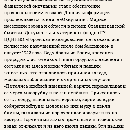
фашистской оккупации, стало обеспечение
продовольствием и водой. Данная информация
прослеживается в книге «Оккупация. Мирное
население города и области в период Сталинградской
бмитвы. Документы и материалы фондов ГУ
ЦДНИВО. «Городская водопроводная сеть оказалась
полностью разрушенной после бомбардировок в
августе 1942 года. Воду брали из Волги, колодцев,
природных источников. Пища городского населения
состояла из мяса и кожи убитых и павших
животных, что становилось причиной голода,
массовых заболеваний и смертельных случаев.
«Питались жжёной пшеницей, варили, перемалывали
её через мясорубку и пекли лепёшки. Приходилось
есть лебеду, выкапывать коренья, корни солодки,
собирали жёлуди, мололи из них муку и пекли
блины, выливали из нор сусликов и жарили их на
костре... Горчичный жмых промывали в нескольких
водах, отжимали и из него пекли пышки. Эти пышки