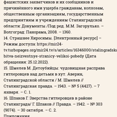
фашистских захватчиков и их сообщников и
причинённого ими ущерба гражданам, колхозам,
общественным организациям, государственным
предприятиям и учреждениям Сталинградской
области: Документы /Под ред. М.М. Загорулько. –
Волгоград: Панорама, 2008. – 1360.
14. Страшнее Хиросимы. [Электронный ресурс] –
Режим доступа: https://mir24-
tv.turbopages.org/mir24.tv/s/articles/16346000/stalingradsk
bitva-neizvestnye-stranicy-velikoi-pobedy (Дата
обращения: 25.12.2022).
15. Шмелев М. Детоубийцы: чудовищная расправа
гитлеровцев над детьми в хут. Аверин,
Сталинградской области / М. Шмелев //
Сталинградская правда. – 1943. – № 5 (4427). – 7
января. – С. 1.
16. Шпаков Г. Зверства гитлеровцев в районе
Сталинграда/ Г. Шпаков // Правда. – 1942. – № 303
(9074). – 30 октября. – С. 2.
Приложения