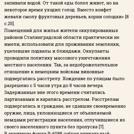
запивали водой. От такой еды болел живот, но на
некоторое время уходил голод. Вместо конфет
жевали смолу фруктовых деревьев, корни солодки» [8
с.25].
Помещений для жилья жители оккупированных
районов Сталинградской области практически не
имели, использовали для проживания землянки,
уцелевшие подвалы и блиндажи. Оккупанты
проводили политику массового уничтожения
местного населения. Так, за недоброжелательное
отношение к немецким войскам виновные
подвергались расстрелу. Хождение по улицам было
разрешено с 5 часов утра до 8 часов вечера.
Задержанные вне этого времени считались
партизанами и карались расстрелом. Расстрелам
подвергались и граждане, не сдавшие своевременно
оружие, лица, уклоняющиеся от объявляемой
немцами регистрации населения, отлучившиеся из
своего населенного пункта без пропуска [7].
В архивном фонде Р-6088 собран уникальный