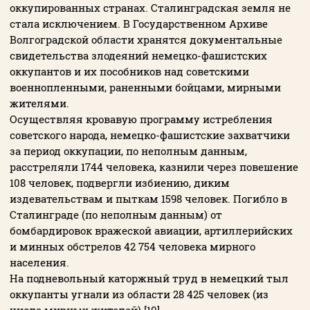
оккупированных странах. Сталинградская земля не
стала исключением. В Государственном Архиве
Волгоградской области хранятся документальные
свидетельства злодеяний немецко-фашистских
оккупантов и их пособников над советскими
военнопленными, раненными бойцами, мирными
жителями.
Осуществляя кровавую программу истребления
советского народа, немецко-фашистские захватчики
за период оккупации, по неполным данным,
расстреляли 1744 человека, казнили через повешение
108 человек, подвергли избиению, диким
издевательствам и пыткам 1598 человек. Погибло в
Сталинграде (по неполным данным) от
бомбардировок вражеской авиации, артиллерийских
и минных обстрелов 42 754 человека мирного
населения.
На подневольный каторжный труд в немецкий тыл
оккупанты угнали из области 28 425 человек (из
числа мирных жителей) [10].