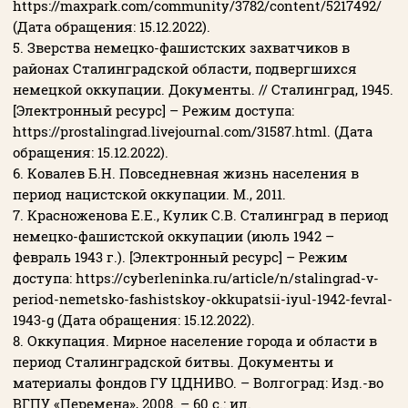
https://maxpark.com/community/3782/content/5217492/
(Дата обращения: 15.12.2022).
5. Зверства немецко-фашистских захватчиков в
районах Сталинградской области, подвергшихся
немецкой оккупации. Документы. // Сталинград, 1945.
[Электронный ресурс] – Режим доступа:
https://prostalingrad.livejournal.com/31587.html. (Дата
обращения: 15.12.2022).
6. Ковалев Б.Н. Повседневная жизнь населения в
период нацистской оккупации. М., 2011.
7. Красноженова Е.Е., Кулик С.В. Сталинград в период
немецко-фашистской оккупации (июль 1942 –
февраль 1943 г.). [Электронный ресурс] – Режим
доступа: https://cyberleninka.ru/article/n/stalingrad-v-
period-nemetsko-fashistskoy-okkupatsii-iyul-1942-fevral-
1943-g (Дата обращения: 15.12.2022).
8. Оккупация. Мирное население города и области в
период Сталинградской битвы. Документы и
материалы фондов ГУ ЦДНИВО. – Волгоград: Изд.-во
ВГПУ «Перемена», 2008. – 60 с.: ил.