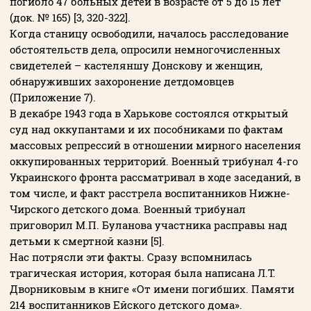
погибло 47 больных детей в возрасте от 5 до 15 лет
(док. № 165) [3, 320-322].
Когда станицу освободили, началось расследование
обстоятельств дела, опросили немногочисленных
свидетелей – кастеляншу Донскову и женщин,
обнаруживших захоронение детдомовцев
(Приложение 7).
В декабре 1943 года в Харькове состоялся открытый
суд над оккупантами и их пособниками по фактам
массовых репрессий в отношении мирного населения
оккупированных территорий. Военный трибунал 4-го
Украинского фронта рассматривал в ходе заседаний, в
том числе, и факт расстрела воспитанников Нижне-
Чирского детского дома. Военный трибунал
приговорил М.П. Буланова участника расправы над
детьми к смертной казни [5].
Нас потрясли эти факты. Сразу вспомнилась
трагическая история, которая была написана Л.Т.
Дворниковым в книге «От имени погибших. Памяти
214 воспитанников Ейского детского дома».