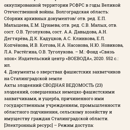
оккупированной территории РСФРС в годы Великой
Отечественной войны. Волгоградская область:
Сборник архивных документов/ отв. ред. Е.П.
Малышева, Е.М. Цунаева; отв. ред. С.В. Малых, отв.
сост. О.В. Туголукова, сост. А.А. Давыдова, А.Н.
Дегтярёва, Д.К. Кадуцков, А.С. Клинкова, Е.Л.
Копчёнова, И.В. Котова, Н.А. Насонова, Н.Ю. Новикова,
Л.А. Растёгина, О.В. Туголукова. – М.: Фонд «Связь
эпох»: Издательский центр «ВОЕВОДА», 2020. 552 с.:
ил.
4. Документы о зверствах фашистских захватчиков
на Сталинградской земле
Акты злодеяний СВОДНАЯ ВЕДОМОСТЬ (23)
злодеяний, совершенных немецко-фашистскими
захватчиками, и ущерба, причиненного ими
государственным учреждениям, промышленности
областного подчинения, сельскому хозяйству и
имуществу граждан Сталинградской области.
[Электронный ресурс] – Режим доступа: